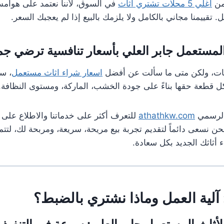
من
اغلي 5 محلات تشتري اثاث
في السوق، لأننا نعتمد على هوام
تقييمنا مجاني بالكامل ولا يلزمك بالبيع إذا لم يعجبك السعر.
لمستعمل جابر العلي بأسعار تنافسية ترضي جمي
ات، ولكن متى ما سألت عن أفضل
اسعار شراء اثاث مستعمل
، ست
ل قطعة حقها بناءً على جودة الخشب، الماركة، ومستوى النظافة.
 الرسمي
athathkw.com
للتعرف أكثر على خدماتنا والاطلاع على آر
 نحن نسعى دائماً لتقديم تجربة بيع مريحة، سريعة، ومربحة لك، لت
 أثاثك الجديد بكل سعادة.
: آلية العمل وماذا نشتري بالضبط؟