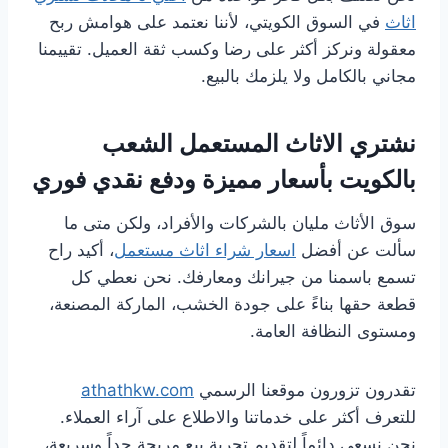
اثاث
في السوق الكويتي، لأننا نعتمد على هوامش ربح
معقولة ونركز أكثر على رضا وكسب ثقة العميل. تقييمنا
مجاني بالكامل ولا يلزمك بالبيع.
نشتري الاثاث المستعمل الشعب
بالكويت بأسعار مميزة ودفع نقدي فوري
سوق الأثاث مليان بالشركات والأفراد، ولكن متى ما
سألت عن أفضل
اسعار شراء اثاث مستعمل
، أكيد راح
تسمع باسمنا من جيرانك ومعارفك. نحن نعطي كل
قطعة حقها بناءً على جودة الخشب، الماركة المصنعة،
ومستوى النظافة العامة.
تقدرون تزورون موقعنا الرسمي
athathkw.com
للتعرف أكثر على خدماتنا والاطلاع على آراء العملاء.
نحن نسعى دائماً لتقديم تجربة بيع مريحة جداً وسريعة،