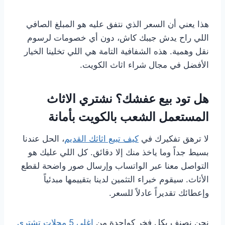
هذا يعني أن السعر الذي نتفق عليه هو المبلغ الصافي
اللي راح يدش جيبك كاش، دون أي خصومات لرسوم
نقل وهمية. هذه الشفافية التامة هي اللي تخلينا الخيار
الأفضل في مجال شراء اثاث الكويت.
هل تود بيع عفشك؟ نشتري الاثاث
المستعمل الشعب بالكويت بأمانة
لا ترهق تفكيرك في
كيف تبيع اثاثك القديم
، الحل عندنا
بسيط جداً وما ياخذ منك إلا دقائق. كل اللي عليك هو
التواصل معنا عبر الواتساب وإرسال صور واضحة لقطع
الأثاث. سيقوم خبراء التثمين لدينا بتقييمها مبدئياً
وإعطائك تقديراً عادلاً للسعر.
نحن نصنف بكل فخر كواحدة من
اغلي 5 محلات تشتري