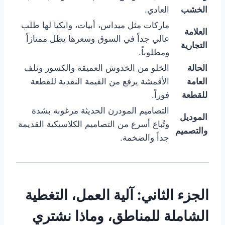
الخشب
العادي.
ماركات مثل ميداس، أبيات، وايكيا لها طلب
العلامة
عالي جداً في السوق وسعرها يظل ممتازاً
التجارية
ومطلوباً.
الحالة
الخلو من الخدوش العميقة والكسور وتلف
العامة
الأقمشة يرفع من القيمة النقدية للقطعة
للقطعة
فوراً.
التصاميم المودرن الحديثة مرغوبة بشدة
الموديل
وتُباع أسرع من التصاميم الكلاسيكية القديمة
والتصميم
جداً والضخمة.
الجزء الثاني: آلية العمل، التغطية
الشاملة للمناطق، وماذا نشتري