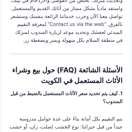
وتحديث منزلك. تخلص من الفوضى والازدحام في بيتك،
واستفد مادياً بشكل ممتاز من أثاثك القديم والمستعمل.
تواصل معنا الآن وجرب خدماتنا الرائعة بنفسك وستشعر
بالفرق. “Contact us via the web” لمعرفة التقييم
المبدئي لعفشك وتحديد موعد لزيارة المندوب لمنزلك
في منطقة السلام بكل سهولة ويسر وبضغطة زر.
الأسئلة الشائعة (FAQ) حول بيع وشراء
الأثاث المستعمل في الكويت
1. كيف يتم تحديد سعر الأثاث المستعمل بالضبط من قبل
المندوب؟
يتم التقييم بكل أمانة بناءً على عدة عوامل مدروسة
جيداً من قبل خبرائنا: نوع الخشب (صلب، زان، أو خشب