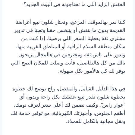
العفش الزايد اللي ما تحتاجونه في البيت الجديد؟
كلنا نمر بهالموقف المزعج، ونحتار شلون نبيع أغراضنا
القديمة بدون ما ننغش أو ينبخس حقنا وتعبنا في تدوير
مشتري ثقة يعطينا السعر اللي يرضينا. إذا كنت من
سكان منطقة السلام الراقية أو المناطق القريبة منها،
وتدور على ناس ثقة ومحترفين في هالمجال يريحون
بالك من كل هالتفاصيل، فأنت وصلت للمكان الصح اللي
يوفر لك كل هالأمور بكل سهولة.
في هذا الدليل الشامل والمفصل، راح نوضح لك خطوة
بخطوة شلون تقدر تبيع عفشك بكل راحة وبدون أي
“عوار راس”. وكيف نضمن لك أعلى سعر لغرف نومك،
أطقم الجلوس، وأجهزتك الكهربائية، مع توفير خدمة فك
ونقل مجانية بالكامل للعملاء.