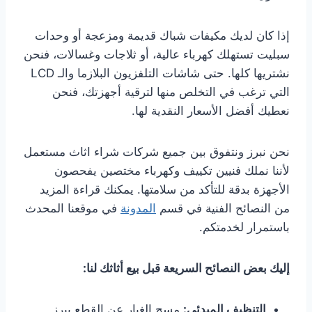
إذا كان لديك مكيفات شباك قديمة ومزعجة أو وحدات
سبليت تستهلك كهرباء عالية، أو ثلاجات وغسالات، فنحن
نشتريها كلها. حتى شاشات التلفزيون البلازما والـ LCD
التي ترغب في التخلص منها لترقية أجهزتك، فنحن
نعطيك أفضل الأسعار النقدية لها.
نحن نبرز ونتفوق بين جميع شركات شراء اثاث مستعمل
لأننا نملك فنيين تكييف وكهرباء مختصين يفحصون
الأجهزة بدقة للتأكد من سلامتها. يمكنك قراءة المزيد
من النصائح الفنية في قسم
المدونة
في موقعنا المحدث
باستمرار لخدمتكم.
إليك بعض النصائح السريعة قبل بيع أثاثك لنا:
التنظيف المبدئي:
مسح الغبار عن القطع يبرز