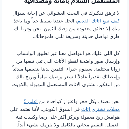
المستعمل السلام بأمانة ومصداقية
لا ترهق تفكيرك في البحث العشوائي عن إجابة لسؤال
كيف تبيع اثاثك القديم
، الحل عندنا بسيط جداً وما ياخذ
منك إلا دقائق معدودة من وقتك الثمين. نحن وفرنا لك
طرق تواصل حديثة وسريعة تلبي طموحاتك.
كل اللي عليك هو التواصل معنا عبر تطبيق الواتساب
وإرسال صور واضحة لقطع الأثاث اللي تبي تبيعها من
زوايا مختلفة. سيقوم خبراء التثمين لدينا بتقييمها مبدئياً
وإعطائك تقديراً عادلاً للسعر يرضيك تماماً ويريح بالك
من التفكير. نشتري الاثاث المستعمل المهبوله بالكويت
نحن نصنف بكل فخر واعتزاز كواحدة من
اغلي 5
محلات تشتري اثاث
في السوق الكويتي. لأننا نعتمد على
هوامش ربح معقولة ونركز أكثر على رضا وكسب ثقة
العميل. التقييم مجاني بالكامل ولا يلزمك بشيء أبداً.