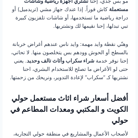
مو بس جذي، إحنا
نشتري أجهزة رياضية وشاشات
مستعملة
كاش فوراً. إذا عندك جهاز مشي (تريدميل) أو
دراجة رياضية ما تستخدمها، أو شاشات تلفزيون كبيرة
تبي تبدلها، إحنا نقيمها لك ونشتريها.
وهنّي نقطة وايد مهمة: وايد ناس عندهم أغراض خربانة
بالسطح أو الحوش وودهم بس يتخلصون منها. لا تحاتي،
إحنا نوفر خدمة
شراء سكراب وأثاث تالف وحديد
. يعني
حتى لو الأغراض ما تصلح للاستخدام البشري، احنا
نشتريها كـ “سكراب” لإعادة التدوير، ونريحك من زحمتها.
أفضل أسعار شراء اثاث مستعمل حولي
الكويت و المكتبي ومعدات المطاعم في
حولي
لأصحاب الأعمال والمشاريع في منطقة حولي التجارية،