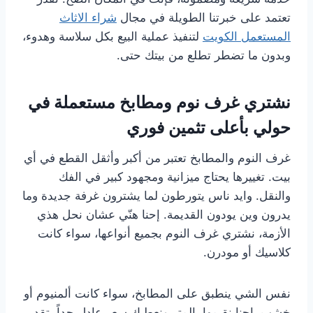
تعتمد على خبرتنا الطويلة في مجال
شراء الاثاث
المستعمل الكويت
لتنفيذ عملية البيع بكل سلاسة وهدوء،
وبدون ما تضطر تطلع من بيتك حتى.
نشتري غرف نوم ومطابخ مستعملة في
حولي بأعلى تثمين فوري
غرف النوم والمطابخ تعتبر من أكبر وأثقل القطع في أي
بيت. تغييرها يحتاج ميزانية ومجهود كبير في الفك
والنقل. وايد ناس يتورطون لما يشترون غرفة جديدة وما
يدرون وين يودون القديمة. إحنا هنّي عشان نحل هذي
الأزمة، نشتري غرف النوم بجميع أنواعها، سواء كانت
كلاسيك أو مودرن.
نفس الشي ينطبق على المطابخ، سواء كانت ألمنيوم أو
خشب. إحنا نقيمها بالمتر ونعطيك سعر عادل جداً. تقدر