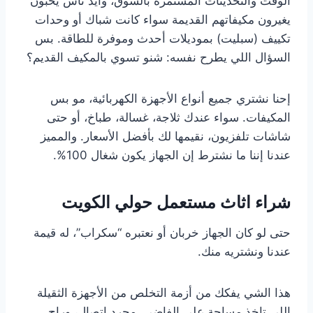
الوقت والتحديثات المستمرة بالسوق، وايد ناس يحبون
يغيرون مكيفاتهم القديمة سواء كانت شباك أو وحدات
تكييف (سبليت) بموديلات أحدث وموفرة للطاقة. بس
السؤال اللي يطرح نفسه: شنو تسوي بالمكيف القديم؟
إحنا نشتري جميع أنواع الأجهزة الكهربائية، مو بس
المكيفات. سواء عندك ثلاجة، غسالة، طباخ، أو حتى
شاشات تلفزيون، نقيمها لك بأفضل الأسعار. والمميز
عندنا إننا ما نشترط إن الجهاز يكون شغال 100%.
شراء اثاث مستعمل حولي الكويت
حتى لو كان الجهاز خربان أو نعتبره “سكراب”، له قيمة
عندنا ونشتريه منك.
هذا الشي يفكك من أزمة التخلص من الأجهزة الثقيلة
اللي تاخذ مساحة على الفاضي. مجرد اتصال، وراح