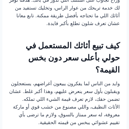
وراح نجاوب على أسئلتك اللي تدور في بالك. هدفنا نوفر
لك خدمة تريحك من عوار الراس، وتخليك تستفيد من
أثاثك اللي ما تحتاجه بأفضل طريقة ممكنة. تابع معانا
عشان تعرف شلون تطلع بأكبر فايدة.
كيف تبيع أثاثك المستعمل في
حولي بأعلى سعر دون بخس
القيمة؟
وايد من الناس لما يفكرون يبيعون أغراضهم، يستعجلون
ويقبلون بأول سعر ينعرض عليهم، وهذا أكبر غلط. عشان
تضمن حقك، لازم تعرف قيمة الشيء اللي تملكه.
الأثاث النظيف، واللي مصنوع من خشب قوي أو ماركة
معروفة، له سعر ممتاز بالسوق، ولازم ما ترضى بأي
تقييم عشوائي يبخس من قيمته الحقيقية.