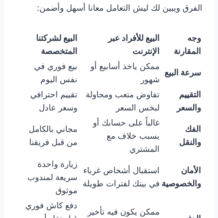
الفرق ويبين لك ليش التعامل معانا أسهل وأضمن:
وجه
البيع للأفراد عبر
البيع لشركتنا
المقارنة
الإنترنت
المتخصصة
ممكن ياخذ أسابيع أو
بيع فوري في
سرعة البيع
شهور
نفس اليوم
التقييم
تفاوض متعب ومحاولة
تقييم احترافي
والسعر
لبخس السعر
وسعر عادل
غالباً على حسابك أو
الفك
مجاني بالكامل
يسبب خلاف مع
والنقل
من قبل فريقنا
المشتري
زيارة واحدة
الأمان
استقبال أشخاص غرباء
سريعة لمندوب
والخصوصية
في بيتك لفترات طويلة
موثوق
دفع كاش فوري
ممكن يكون فيه تأخير