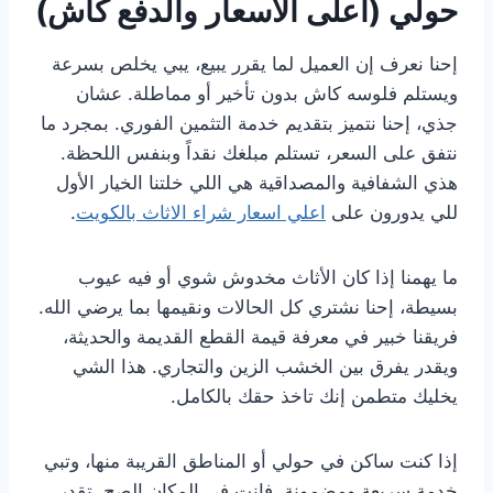
حولي (أعلى الأسعار والدفع كاش)
إحنا نعرف إن العميل لما يقرر يبيع، يبي يخلص بسرعة
ويستلم فلوسه كاش بدون تأخير أو مماطلة. عشان
جذي، إحنا نتميز بتقديم خدمة التثمين الفوري. بمجرد ما
نتفق على السعر، تستلم مبلغك نقداً وبنفس اللحظة.
هذي الشفافية والمصداقية هي اللي خلتنا الخيار الأول
للي يدورون على
اعلي اسعار شراء الاثاث بالكويت
.
ما يهمنا إذا كان الأثاث مخدوش شوي أو فيه عيوب
بسيطة، إحنا نشتري كل الحالات ونقيمها بما يرضي الله.
فريقنا خبير في معرفة قيمة القطع القديمة والحديثة،
ويقدر يفرق بين الخشب الزين والتجاري. هذا الشي
يخليك متطمن إنك تاخذ حقك بالكامل.
إذا كنت ساكن في حولي أو المناطق القريبة منها، وتبي
خدمة سريعة ومضمونة، فإنت في المكان الصح. تقدر