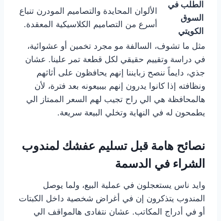
الطلب في
الألوان المحايدة والتصاميم المودرن تنباع
السوق
أسرع من التصاميم الكلاسيكية المعقدة.
الكويتي
مثل ما تشوف، السالفة مو مجرد تخمين أو عشوائية،
في دراسة وتقييم حقيقي لكل قطعة تمر علينا. عشان
جذي، دايماً ننصح زبايننا إنهم يحافظون على أثاثهم
ونظافته إذا كانوا يدرون إنهم بيبيعونه بعد فترة، لأن
هالمحافظة هي الي راح تجيب لهم السعر الممتاز الي
يطمحون له في النهاية وتخلي البيعة سريعة.
نصائح هامة قبل تسليم عفشك لمندوب
الشراء في الدسمة
وايد ناس يستعجلون في عملية البيع، ولما يوصل
المندوب يتذكرون إن في أغراض شخصية داخل الكبتات
أو في أدراج المكاتب. عشان نتفادى هالمواقف الي