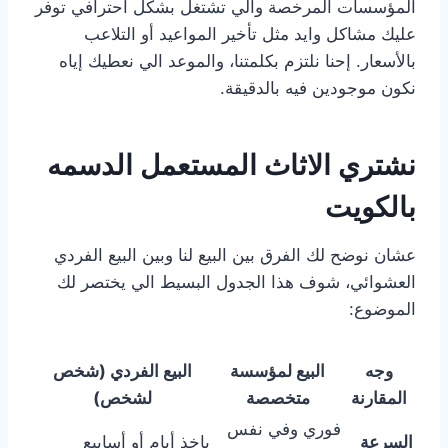
المؤسسات المرخصة والي تشتغل بشكل احترافي توفر
عليك مشاكل وايد مثل تأخير المواعيد أو التلاعب
بالأسعار. إحنا نلتزم بكلمتنا، والموعد الي نعطيك إياه
نكون موجودين فيه بالدقيقة.
نشتري الاثاث المستعمل الدسمه
بالكويت
عشان نوضح لك الفرق بين البيع لنا وبين البيع الفردي
العشوائي، شوف هذا الجدول البسيط الي يختصر لك
الموضوع:
وجه
البيع لمؤسسة
البيع الفردي (شخص
المقارنة
متخصصة
لشخص)
فوري وفي نفس
السرعة
ياخذ أيام أو أسابيع