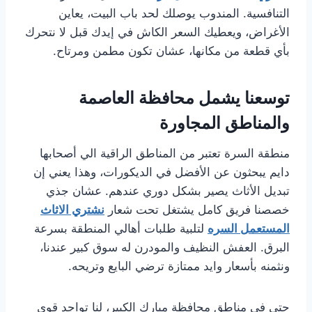
التنافسية. المندوب يوصلك لحد باب البيت، يعاين
الأغراض، ويعطيك السعر الكاش في إيدك قبل لا نتحرك
بأي قطعة من مكانها، عشان تكون مطمن ومرتاح.
توسعنا يشمل محافظة العاصمة
والمناطق المجاورة
منطقة السرة تعتبر من المناطق الراقية الي أصحابها
دايم يبحثون عن الأفضل في الديكورات، وهذا يعني إن
تبديل الأثاث يصير بشكل دوري عندهم. عشان جذي
خصصنا فريق كامل يشتغل تحت شعار
نشتري الاثاث
المستعمل السره
لتلبية طلبات أهالي المنطقة بسرعة
البرق. العفش النظيف والمودرن له سوق كبير عندنا،
ونثمنه بأسعار وايد ممتازة ترضي البايع وتريحه.
حتى في مناطق محافظة مبارك الكبير، لنا تواجد قوي