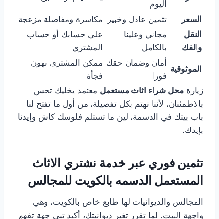
اليوم
السعر
تثمين عادل وخبير
مكاسرة ومفاصلة مزعجة
النقل
مجاني وعلينا
على حسابك أو حساب
والفك
بالكامل
المشتري
أمان وضمان حقك
ممكن المشتري يهون
الموثوقية
فورا
فجأة
زيارة
محل شراء اثاث مستعمل
معتمد يخليك تحس
بالاطمئنان، لأننا نهتم بكل تفصيلة، من أول ما تفتح لنا
باب بيتك في الدسمة، لين ما تستلم فلوسك كاش وإيدنا
بإيدك.
تثمين فوري عبر خدمة نشتري الاثاث
المستعمل الدسمه بالكويت للمجالس
المجالس والديوانيات لها طابع خاص بالكويت، وهي
واجهة البيت. لما تقرر تغير ديوانيتك، أكيد تبي جهة تفهم