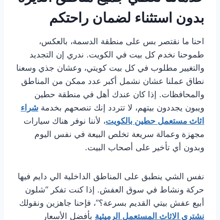
بدون استثناء لضمان راحتكم
احنا ما نقتصر بس على منطقة الدسمة، بالعكس،
طموحنا نخدم كل بيت في الكويت. ندري إن التجديد
والتغيير مطلوب في كل بيت كويتي، وعشان جذي وسعنا
نطاق عملنا عشان نشمل أكبر عدد ممكن من المناطق
والمحافظات. إذا كان عندك أهل في منطقة حطين
ويبون يجددون بيتهم، لا تتردد إنك تنصحهم بخدمة
شراء
اثاث مستعمل حطين بالكويت
، لأننا نوفر هناك سيارات
مجهزة وعمالة سريعة تخلص البيعة في نفس اليوم
وبدون أي تأخير على أصحاب البيت.
نفس الشي ينطبق على المناطق الداخلية الي دايم فيها
حركة ونشاط في سوق العفش. إذا كنت تفكر “شلون
أبيع عفش بيتي القديم بسرعة؟”، فإحنا جاهزين ونقولك
نشتري الاثاث المستعمل الرميثية
بأفضل الأسعار