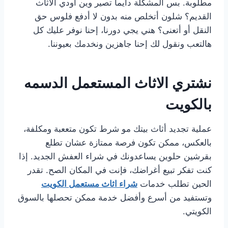
مطلوبة. بس المشكلة دايماً تصير وين أودي الأثاث
القديم؟ شلون أتخلص منه بدون لا أدفع فلوس حق
النقل أو أتعنى؟ هني يجي دورنا، إحنا نوفر عليك كل
هالتعب ونقول لك إحنا جاهزين ونخدمك بعيوننا.
نشتري الاثاث المستعمل الدسمه
بالكويت
عملية تجديد أثاث بيتك مو شرط تكون متععبة ومكلفة،
بالعكس، ممكن تكون فرصة ممتازة عشان تطلع
بقرشين حلوين يساعدونك في شراء العفش الجديد. إذا
كنت تفكر تبيع أغراضك، فإنت في المكان الصح. تقدر
الحين تطلب خدمات
شراء اثاث مستعمل الكويت
وتستفيد من أسرع وأفضل خدمة ممكن تحصلها بالسوق
الكويتي.