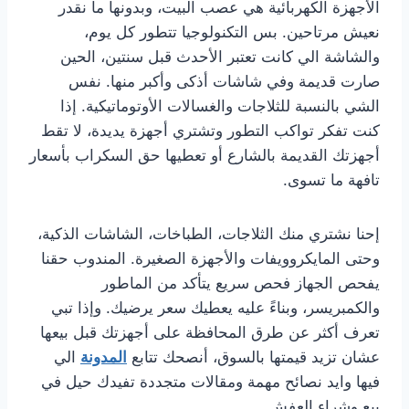
الأجهزة الكهربائية هي عصب البيت، وبدونها ما نقدر
نعيش مرتاحين. بس التكنولوجيا تتطور كل يوم،
والشاشة الي كانت تعتبر الأحدث قبل سنتين، الحين
صارت قديمة وفي شاشات أذكى وأكبر منها. نفس
الشي بالنسبة للثلاجات والغسالات الأوتوماتيكية. إذا
كنت تفكر تواكب التطور وتشتري أجهزة يديدة، لا تقط
أجهزتك القديمة بالشارع أو تعطيها حق السكراب بأسعار
تافهة ما تسوى.
إحنا نشتري منك الثلاجات، الطباخات، الشاشات الذكية،
وحتى المايكروويفات والأجهزة الصغيرة. المندوب حقنا
يفحص الجهاز فحص سريع يتأكد من الماطور
والكمبريسر، وبناءً عليه يعطيك سعر يرضيك. وإذا تبي
تعرف أكثر عن طرق المحافظة على أجهزتك قبل بيعها
عشان تزيد قيمتها بالسوق، أنصحك تتابع
المدونة
الي
فيها وايد نصائح مهمة ومقالات متجددة تفيدك حيل في
بيع وشراء العفش.