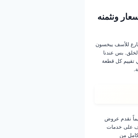
عار ونثمنه
شارع للأسف يبخسون
لخلق. بس عندنا
ي تقييم كل قطعة
.
ماً نقدم عروض
رف على خدمات
 كامل من