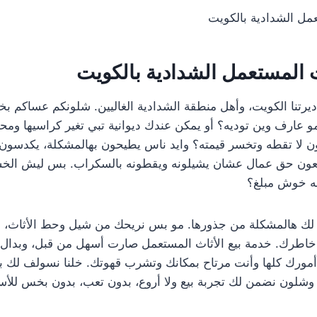
مل الشدادية بالكويت
 المستعمل الشدادية بالكويت
 ديرتنا الكويت، وأهل منطقة الشدادية الغاليين. شلونكم عساكم ب
 عارف وين توديه؟ أو يمكن عندك ديوانية تبي تغير كراسيها وم
ون لا تقطه وتخسر قيمته؟ وايد ناس يطيحون بهالمشكلة، يكدسون 
عون حق عمال عشان يشيلونه ويقطونه بالسكراب. بس ليش الخس
نه خوش مبلغ؟
لك هالمشكلة من جذورها. مو بس نريحك من شيل وحط الأثاث، لا،
طرك. خدمة بيع الأثاث المستعمل صارت أسهل من قبل، وبدال ال
مورك كلها وأنت مرتاح بمكانك وتشرب قهوتك. خلنا نسولف لك با
لون نضمن لك تجربة بيع ولا أروع، بدون تعب، بدون بخس للأسعا