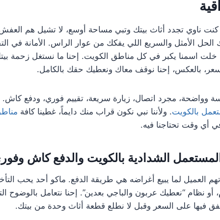
قية
ا كنت ناوي تجدد أثاث بيتك وتبي مساحة أوسع، لا تشيل هم العفش 
 الحل الأمثل والسريع اللي يفكك من عوار الراس. الأمانة في التق
خلت اسمنا يكبر في كل مناطق الكويت. إحنا ما نستغل زحمة بيت
سعر، بالعكس، إحنا نوقف معاك ونعطيك حقك بالكامل.
لسة وواضحة، مجرد اتصال، زيارة سريعة، تقييم فوري، ودفع كاش. و
عمل بالكويت
. ولأننا نبي نكون قراب منك دايماً، غطينا كافة
مناطق
 أي وقت تحتاجنا فيه.
لمستعمل الشدادية بالكويت والدفع كاش وفوري
تهم العميل لما يبيع أغراضه هي طريقة الدفع. ماكو أحد يحب التأخي
ام، أو نظام “نعطيك عربون والباجي بعدين”. إحنا نتعامل بالوضوح ا
ق فيها على السعر وقبل لا نطلع قطعة أثاث وحدة من بيتك.