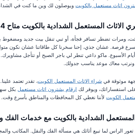
رون اثاث مستعمل بالكويت
ويوصلون لك وين ما كنت في الشداد
الاثاث المستعمل الشدادية بالكويت متاح 24 ساعة
، ومرات تضطر تسافر فجأة، أو تبي تنقل بيت جديد ومضغوط ب
سرع فرصة. عشان جذي، إحنا سخرنا كل طاقاتنا عشان نكون متو
يام الأسبوع. ماكو داعي تنطر لي باجر الصبح أو تتأجل مشاويرك.
اً ونرتب معاك موعد يناسب جدولك.
جهة موثوقة في
شراء الاثاث المستعمل الكويت
، تقدر تعتمد علينا
لى استفساراتك، ويوفر لك
ارقام يشترون اثاث مستعمل
بكل سهولة
تعمل الكويت
لأننا نغطي كل المحافظات والمناطق بأسرع وقت.
لمستعمل الشدادية بالكويت مع خدمات الفك وا
 تعور الراس لما تبيع أثاثك هي مسألة الفك والنقل. المكاتب وال