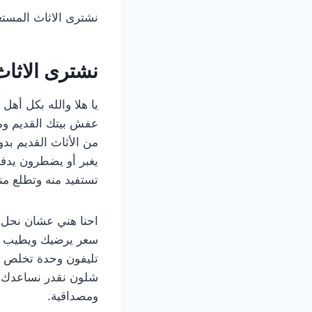
نشترى الاثاث المستع
نشترى الاثاث
يا هلا والله بكل أهل
عفش بيتك القديم ومو
من الأثاث القديم بد
يغبر أو يضطرون يدف
تستفيد منه وتطلع م
احنا هني عشان نحل 
سعر يرضيك ويطيب خا
تليفون وحدة تخلص أ
شلون نقدر نساعدك وش
ومصداقية.