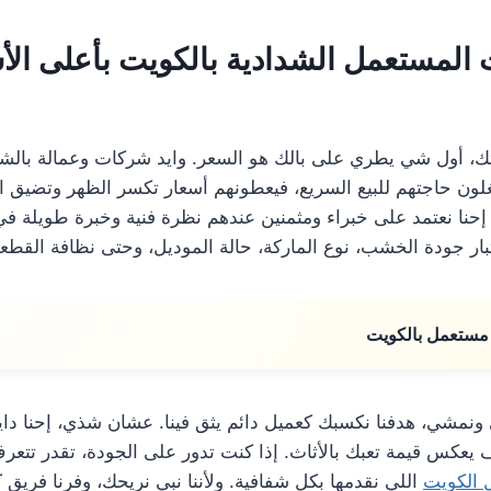
 المستعمل الشدادية بالكويت بأعلى الأس
بيتك، أول شي يطري على بالك هو السعر. وايد شركات وعمالة بال
لون حاجتهم للبيع السريع، فيعطونهم أسعار تكسر الظهر وتضيق ا
 إحنا نعتمد على خبراء ومثمنين عندهم نظرة فنية وخبرة طويلة ف
تبار جودة الخشب، نوع الماركة، حالة الموديل، وحتى نظافة القطعة
مستعمل بالكويت
ونمشي، هدفنا نكسبك كعميل دائم يثق فينا. عشان شذي، إحنا داي
 يعكس قيمة تعبك بالأثاث. إذا كنت تدور على الجودة، تقدر تتع
 الكويت
اللي نقدمها بكل شفافية. ولأننا نبي نريحك، وفرنا فريق