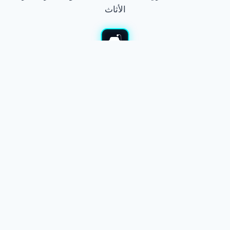
الأثاث
نشتري الأثاث المستعمل
نشتري جميع أنواع الأثاث المستعمل بالكويت. نشتري غرف النوم
والمجالس والأجهزة. نوفر لك أفضل الأسعار في السوق. نقدم معاينة
فورية ونقل مجاني. الدفع كاش وفي الحال.