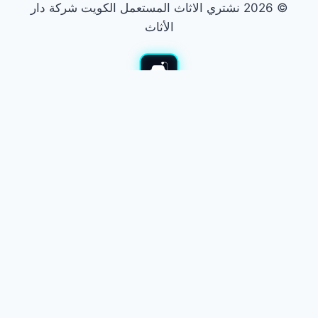
© 2026 نشتري الاثاث المستعمل الكويت شركة دار
الأثاث
نشتري الأثاث المستعمل
نشتري جميع أنواع الأثاث المستعمل بالكويت. نشتري غرف النوم
والمجالس والأجهزة. نوفر لك أفضل الأسعار في السوق. نقدم معاينة
فورية ونقل مجاني. الدفع كاش وفي الحال.