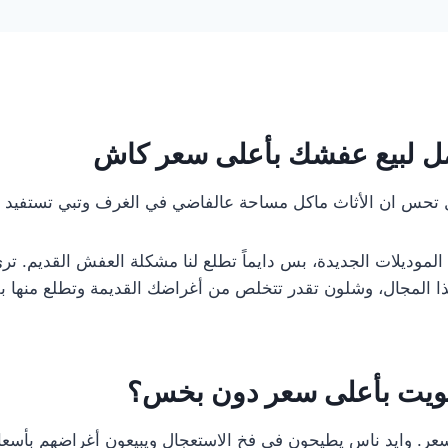
امل لبيع عفشك بأعلى سعر كاش
تحس ان الأثاث ماكل مساحة عالفاضي في الغرف وتبي تستفيد منه
الموديلات الجديدة، بس دايماً تطلع لنا مشكلة العفش القديم. تر
المجال، وشلون تقدر تتخلص من أغراضك القديمة وتطلع منها بفاي
لكويت بأعلى سعر دون بخس؟
 سعر. وايد ناس يطيحون في فخ الاستعجال ويبيعون أغراضهم بأسعا